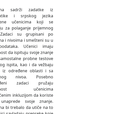
orma sadrži zadatke iz
atike i srpskog jezika
jene učenicima koji se
ju za polaganje prijemnog
. Zadaci su grupisani po
ma i nivoima i smešteni su u
odataka. Učenici imaju
st da ispituju svoje znanje
samostalne probne testove
og ispita, kao i da vežbaju
 iz određene oblasti i sa
enog nivoa. Posebno
gođeni zadaci pružaju
ćnost učenicima
enim inkluzijom da koriste
unaprede svoje znanje.
ma bi trebalo da utiče na to
ici savladaju prepreke koje