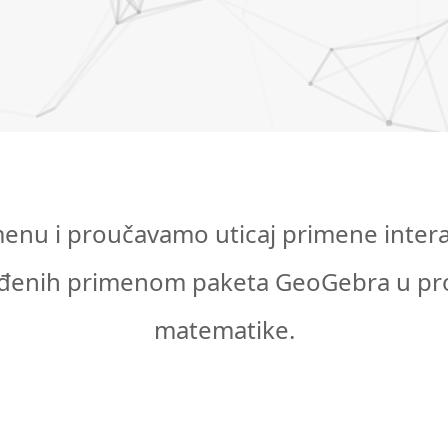
nu i proučavamo uticaj primene intera
rađenih primenom paketa GeoGebra u pr
matematike.