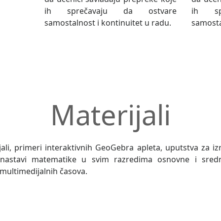
ih sprečavaju da ostvare
ih sp
samostalnost i kontinuitet u radu.
samosta
Materijali
ali, primeri interaktivnih GeoGebra apleta, uputstva za i
nastavi matematike u svim razredima osnovne i srednj
 multimedijalnih časova.