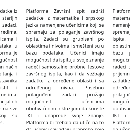
datke iz
Platforma Završni ispit sadrži
Platf
tarijih
zadatke iz matematike i srpskog
matem
 zadaci,
jezika namenjene učenicima koji se
namen
edima,
spremaju za polaganje završnog
sprema
icama, i
ispita. Zadaci su grupisani po
ispita
ataka u
oblastima i nivoima i smešteni su u
oblasti
forma je
bazu podataka. Učenici imaju
bazu p
ogućnost
mogućnost da ispituju svoje znanje
mogućno
an način
radeći samostalne probne testove
radeći 
itanja i
završnog ispita, kao i da vežbaju
prijemn
tavnika
zadatke iz određene oblasti i sa
zadatke
stiti i
određenog nivoa. Posebno
određ
dmetima.
prilagođeni zadaci pružaju
prila
cijalnih
mogućnost učenicima
mogu
e na sve
obuhvaćenim inkluzijom da koriste
obuhvać
koji su
IKT i unaprede svoje znanje.
IKT i 
s.
Platforma bi trebalo da utiče na to
Platfor
da učenici savladaju prepreke koje
da učen