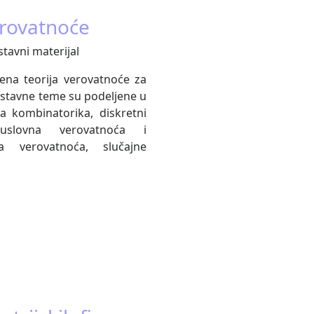
erovatnoće
stavni materijal
ena teorija verovatnoće za
astavne teme su podeljene u
a kombinatorika, diskretni
uslovna verovatnoća i
ka verovatnoća, slučajne