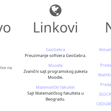
vo
Linkovi
GeoGebra
Aktuel
Preuzimanje softvera GeoGebra.
Preda
Moodle
tvo na
Zvanični sajt programskog paketa
MathEd
Moodle.
Preda
Matematički fakultet
Sajt Matematičkog fakulteta u
IGGCW
Beogradu.
CADGME