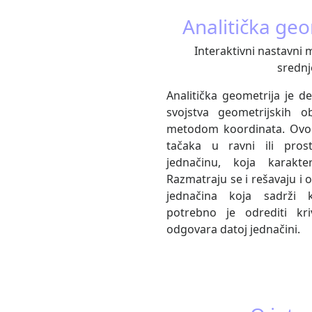
Analitička geo
Interaktivni nastavni m
srednj
Analitička geometrija je d
svojstva geometrijskih obj
metodom koordinata. Ov
tačaka u ravni ili pros
jednačinu, koja karakte
Razmatraju se i rešavaju i o
jednačina koja sadrži k
potrebno je odrediti kri
odgovara datoj jednačini.