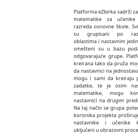
Platforma eZbirka sadrži za
matematike za učenike s
razreda osnovne škole. Svi
su grupisani po razr
oblastima i nastavnim jedin
smešteni su u bazu pod
odgovarajuće grupe. Plat
kreirana tako da pruža m
da nastavnici na jednostav
mogu i sami da kreiraju p
zadatke, te je osim nas
matematike, mogu kori
nastavnici na drugim pre
Na taj način se grupa poten
korisnika projekta proširuj
nastavnike i učenike 
uključeni u obrazovni proce