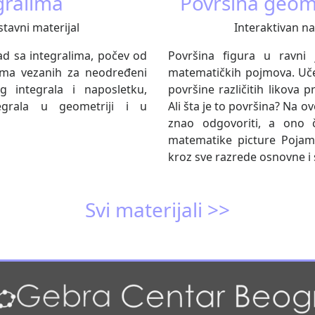
gralima
Površina geome
stavni materijal
Interaktivan na
d sa integralima, počev od
Površina figura u ravni 
rema vezanih za neodređeni
matematičkih pojmova. Uče
g integrala i naposletku,
površine različitih likova
grala u geometriji i u
Ali šta je to površina? Na ov
znao odgovoriti, a ono č
matematike picture Pojam 
kroz sve razrede osnovne i 
Svi materijali >>