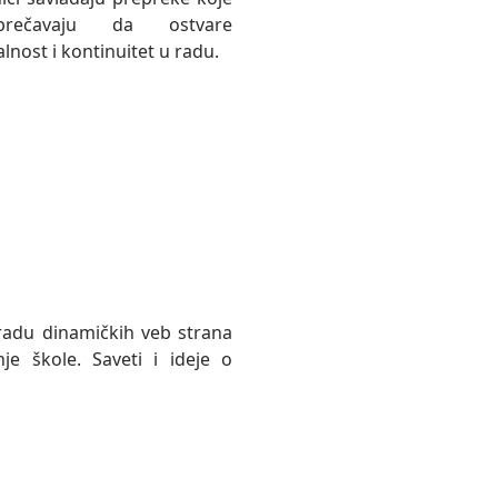
rečavaju da ostvare
lnost i kontinuitet u radu.
zradu dinamičkih veb strana
e škole. Saveti i ideje o