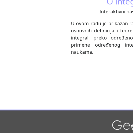
O inte
Interaktivni na
U ovom radu je prikazan ra
osnovnih definicija i teo
integral, preko određeno
primene određenog inte
naukama.