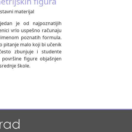
trijskih figura
stavni materijal
jedan je od najpoznatijih
nici vrlo uspešno računaju
 primenom poznatih formula.
o pitanje malo koji bi učenik
esto zbunjuje i studente
površine figure objašnjen
srednje škole.