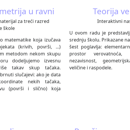
metrija u ravni
Teorija v
aterijal za treći razred
Interaktivni na
e škole
U ovom radu je predstavlj
eo matematike koja izučava
srednju školu. Prikazane n
ekata (krivih, površi, ...)
šest poglavlja: elementarn
om metodom nekom skupu
prostor verovatnoća, 
toru dodeljujemo izvesnu
nezavisnost, geometrijs
riše takav skup tačaka.
veličine i raspodele.
brnuti slučajevi: ako je data
oordinate nekih tačaka,
vu (površi i slično) koja