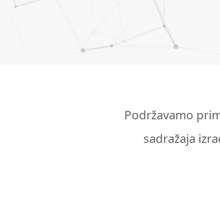
Podržavamo prime
sadražaja iz